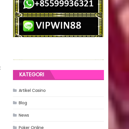
t
KATEGORI
Artikel Casino
Blog
News
Poker Online