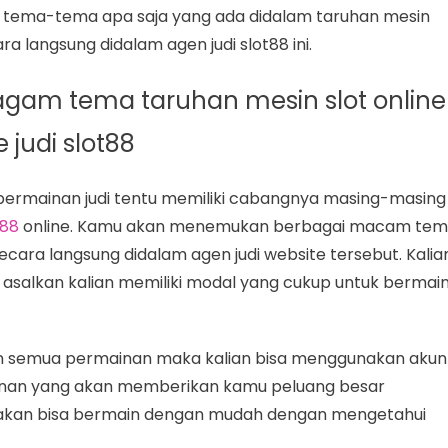
ui tema-tema apa saja yang ada didalam taruhan mesin
ara langsung didalam agen judi slot88 ini.
m tema taruhan mesin slot online
 judi slot88
ermainan judi tentu memiliki cabangnya masing-masing
t88
online. Kamu akan menemukan berbagai macam te
secara langsung didalam agen judi website tersebut. Kalia
ni asalkan kalian memiliki modal yang cukup untuk bermai
in semua permainan maka kalian bisa menggunakan akun
inan yang akan memberikan kamu peluang besar
akan bisa bermain dengan mudah dengan mengetahui