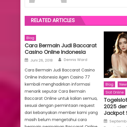
RELATED ARTICLES
Blog
Cara Bermain Judi Baccarat
Casino Online Indonesia
Author
Posted
Dennis Ward
Juni 26, 2018
on
Cara Bermain Judi Baccarat Casino
Online Indonesia Agen Casino 77
kembali menghadirkan informasi
Blog
New
menarik seputar Cara Bermain
Slot Online
Baccarat Online untuk kalian semua,
Togelslot
sesuai dengan permintaan request
2025 den
Jackpot 
dari kebanyakan member kami yang
masih belum mengetahui cara
Posted
September
on
bermain permainan Baccarat Online.