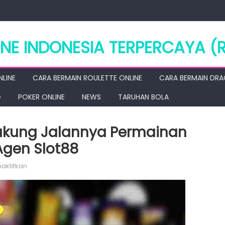
INE INDONESIA TERPERCAYA (R
NLINE
CARA BERMAIN ROULETTE ONLINE
CARA BERMAIN DRA
G
POKER ONLINE
NEWS
TARUHAN BOLA
kung Jalannya Permainan
Agen Slot88
pada
aktifkan
Tema-
tema
untuk
mendukung
jalannya