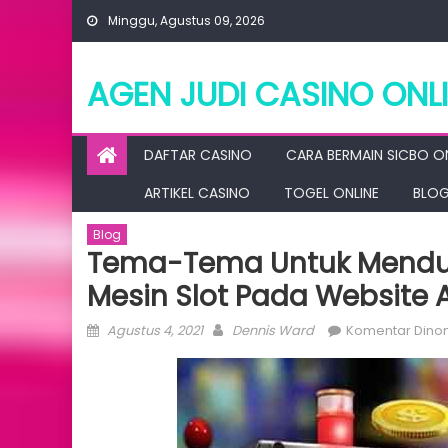
Skip
Minggu, Agustus 09, 2026
to
content
AGEN JUDI CASINO ONL
DAFTAR CASINO
CARA BERMAIN SICBO O
ARTIKEL CASINO
TOGEL ONLINE
BLO
Blog
Tema-Tema Untuk Mendu
Mesin Slot Pada Website 
Posted
Author
Agustus 4, 2021
Dennis Ward
Komentar Dinon
on