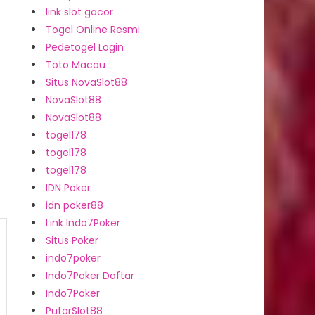
link slot gacor
Togel Online Resmi
Pedetogel Login
Toto Macau
Situs NovaSlot88
NovaSlot88
NovaSlot88
togel178
togel178
togel178
IDN Poker
idn poker88
Link Indo7Poker
Situs Poker
indo7poker
Indo7Poker Daftar
Indo7Poker
PutarSlot88