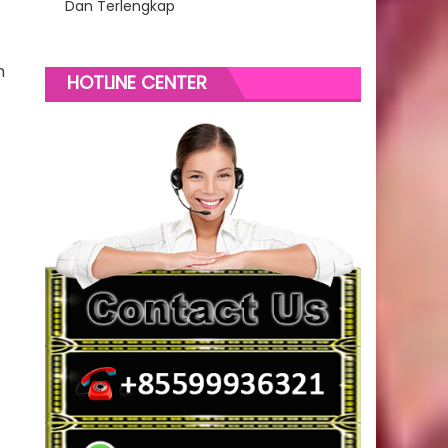
Dan Terlengkap
n
HOTLINE CENTER