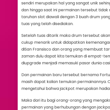
sendiri merupakan hal yang sangat unik sehi
dan hingga saat ini permainan tersebut tida
taruhan slot diawali dengan 3 buah drum yan
tuas yang telah disediakan.
Setelah tuas ditarik maka drum tersebut ak
cukup menarik untuk didapatkan kemenangann
diSan Fransisco dan orang yang membuat taru
zaman dulu dapat kita temukan di empat-te
diupgrade menjadi memasuki pasar dunia cas
Dan permainan baru tersebut bernama Fortune 
masih dapat kalian temukan permainannya. Or
mengetahui bahwa jackpot merupakan hadiah
Maka dari itu bagi orang-orang yang mengak
permainan yang berhubungan dengan jackpot