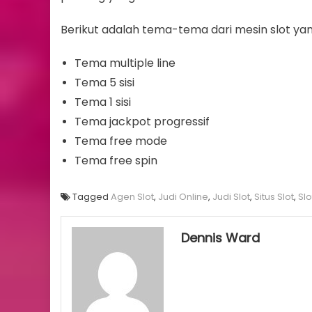
Berikut adalah tema-tema dari mesin slot yang
Tema multiple line
Tema 5 sisi
Tema 1 sisi
Tema jackpot progressif
Tema free mode
Tema free spin
Tagged
Agen Slot
,
Judi Online
,
Judi Slot
,
Situs Slot
,
Slo
Dennis Ward