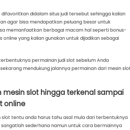
ifavoritkan didalam situs judi tersebut sehingga kalian
kan agar bisa mendapatkan peluang besar untuk
bisa memanfaatkan berbagai macam hal seperti bonus-
us online yang kalian gunakan untuk dijadikan sebagai
terbentuknya permainan judi slot sebelum Anda
sekarang mendukung jalannya permainan dari mesin slo
 mesin slot hingga terkenal sampai
t online
slot tentu anda harus tahu asal mula dari terbentuknya
g sangatlah sederhana namun untuk cara bermainnya