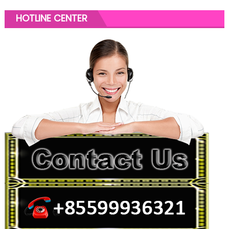
HOTLINE CENTER