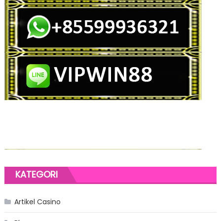
KATEGORI
Artikel Casino