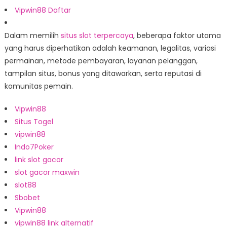
Vipwin88 Daftar
Dalam memilih
situs slot terpercaya
, beberapa faktor utama
yang harus diperhatikan adalah keamanan, legalitas, variasi
permainan, metode pembayaran, layanan pelanggan,
tampilan situs, bonus yang ditawarkan, serta reputasi di
komunitas pemain.
Vipwin88
Situs Togel
vipwin88
Indo7Poker
link slot gacor
slot gacor maxwin
slot88
Sbobet
Vipwin88
vipwin88 link alternatif