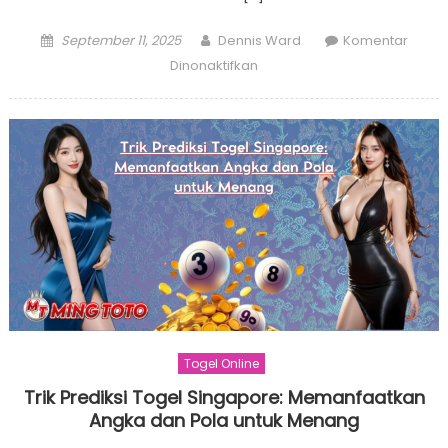
Posted
Author
September 11, 2025
Dennis Ward
Komentar
on
pada
Dinonaktifkan
Togelslot88:
Situs
Slot
Gacor
2025
dengan
RTP
Tinggi
dan
Jackpot
Setiap
Hari
Togel Online
Trik Prediksi Togel Singapore: Memanfaatkan
Angka dan Pola untuk Menang