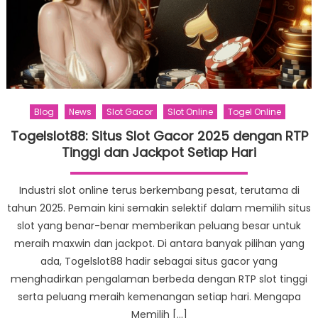
Blog
News
Slot Gacor
Slot Online
Togel Online
Togelslot88: Situs Slot Gacor 2025 dengan RTP
Tinggi dan Jackpot Setiap Hari
Industri slot online terus berkembang pesat, terutama di
tahun 2025. Pemain kini semakin selektif dalam memilih situs
slot yang benar-benar memberikan peluang besar untuk
meraih maxwin dan jackpot. Di antara banyak pilihan yang
ada, Togelslot88 hadir sebagai situs gacor yang
menghadirkan pengalaman berbeda dengan RTP slot tinggi
serta peluang meraih kemenangan setiap hari. Mengapa
Memilih […]