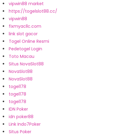
vipwin88 market
https://togelslot88.cc/
vipwin88
fixmyacllc.com
link slot gacor
Togel Online Resmi
Pedetogel Login
Toto Macau
Situs NovaSlot88
NovaSlot88
NovaSlot88
togel178
togel178
togel178
IDN Poker
idn poker88
Link Indo7Poker
Situs Poker