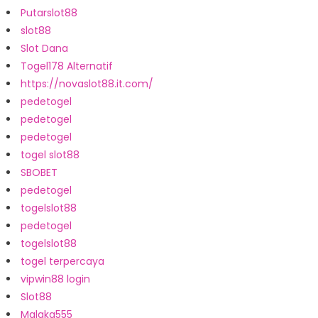
Putarslot88
slot88
Slot Dana
Togel178 Alternatif
https://novaslot88.it.com/
pedetogel
pedetogel
pedetogel
togel slot88
SBOBET
pedetogel
togelslot88
pedetogel
togelslot88
togel terpercaya
vipwin88 login
Slot88
Malaka555