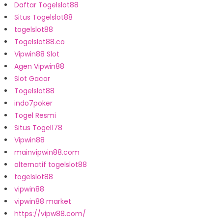
Daftar Togelslot88
Situs Togelslot88
togelslot88
Togelslot88.co
Vipwin88 Slot
Agen Vipwin88
Slot Gacor
Togelslot88
indo7poker
Togel Resmi
Situs Togel178
Vipwin88
mainvipwin88.com
alternatif togelslot88
togelslot88
vipwin88
vipwin88 market
https://vipw88.com/