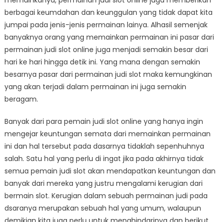
memainkanya, permainan judi slot online juga memberikan
berbagai keumdahan dan keunggulan yang tidak dapat kita
jumpai pada jenis-jenis permainan lainya. Alhasil semenjak
banyaknya orang yang memainkan permainan ini pasar dari
permainan judi slot online juga menjadi semakin besar dari
hari ke hari hingga detik ini. Yang mana dengan semakin
besarnya pasar dari permainan judi slot maka kemungkinan
yang akan terjadi dalam permainan ini juga semakin
beragam.
Banyak dari para pemain judi slot online yang hanya ingin
mengejar keuntungan semata dari memainkan permainan
ini dan hal tersebut pada dasarnya tidaklah sepenhuhnya
salah. Satu hal yang perlu di ingat jika pada akhirnya tidak
semua pemain judi slot akan mendapatkan keuntungan dan
banyak dari mereka yang justru mengalami kerugian dari
bermain slot. Kerugian dalam sebuah permainan judi pada
dsaranya merupakan sebuah hal yang umum, walaupun
demikian kita juga perlu untuk menghindarinya dan berikut