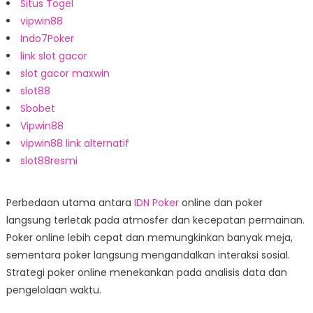
Situs Togel
vipwin88
Indo7Poker
link slot gacor
slot gacor maxwin
slot88
Sbobet
Vipwin88
vipwin88 link alternatif
slot88resmi
Perbedaan utama antara
IDN Poker
online dan poker
langsung terletak pada atmosfer dan kecepatan permainan.
Poker online lebih cepat dan memungkinkan banyak meja,
sementara poker langsung mengandalkan interaksi sosial.
Strategi poker online menekankan pada analisis data dan
pengelolaan waktu.