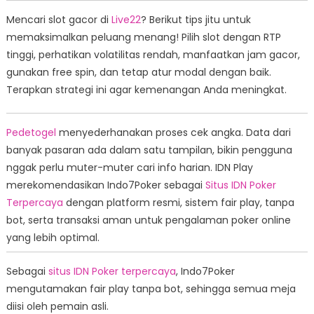
Mencari slot gacor di
Live22
? Berikut tips jitu untuk
memaksimalkan peluang menang! Pilih slot dengan RTP
tinggi, perhatikan volatilitas rendah, manfaatkan jam gacor,
gunakan free spin, dan tetap atur modal dengan baik.
Terapkan strategi ini agar kemenangan Anda meningkat.
Pedetogel
menyederhanakan proses cek angka. Data dari
banyak pasaran ada dalam satu tampilan, bikin pengguna
nggak perlu muter-muter cari info harian. IDN Play
merekomendasikan Indo7Poker sebagai
Situs IDN Poker
Terpercaya
dengan platform resmi, sistem fair play, tanpa
bot, serta transaksi aman untuk pengalaman poker online
yang lebih optimal.
Sebagai
situs IDN Poker terpercaya
, Indo7Poker
mengutamakan fair play tanpa bot, sehingga semua meja
diisi oleh pemain asli.