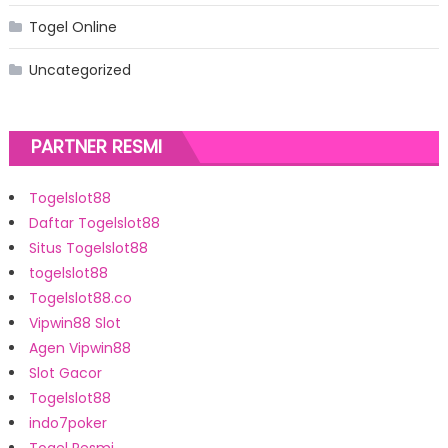
Togel Online
Uncategorized
PARTNER RESMI
Togelslot88
Daftar Togelslot88
Situs Togelslot88
togelslot88
Togelslot88.co
Vipwin88 Slot
Agen Vipwin88
Slot Gacor
Togelslot88
indo7poker
Togel Resmi