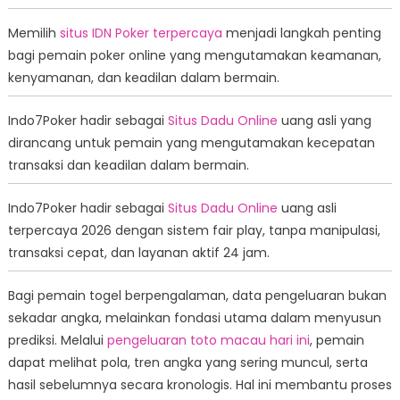
Memilih
situs IDN Poker terpercaya
menjadi langkah penting
bagi pemain poker online yang mengutamakan keamanan,
kenyamanan, dan keadilan dalam bermain.
Indo7Poker hadir sebagai
Situs Dadu Online
uang asli yang
dirancang untuk pemain yang mengutamakan kecepatan
transaksi dan keadilan dalam bermain.
Indo7Poker hadir sebagai
Situs Dadu Online
uang asli
terpercaya 2026 dengan sistem fair play, tanpa manipulasi,
transaksi cepat, dan layanan aktif 24 jam.
Bagi pemain togel berpengalaman, data pengeluaran bukan
sekadar angka, melainkan fondasi utama dalam menyusun
prediksi. Melalui
pengeluaran toto macau hari ini
, pemain
dapat melihat pola, tren angka yang sering muncul, serta
hasil sebelumnya secara kronologis. Hal ini membantu proses