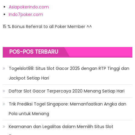
Lebih
Asiapokerindo.com
Menguntungkan
Indo7poker.com
15 % Bonus Referral to all Poker Member ^^
POS-POS TERBARU
Togelslot88: Situs Slot Gacor 2025 dengan RTP Tinggi dan
Jackpot Setiap Hari
Daftar Slot Gacor Terpercaya 2020 Menang Setiap Hari
Trik Prediksi Togel Singapore: Memanfaatkan Angka dan
Pola untuk Menang
Keamanan dan Legalitas dalam Memilih Situs Slot