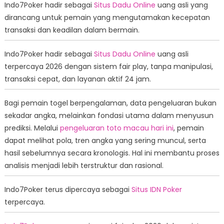
Indo7Poker hadir sebagai
Situs Dadu Online
uang asli yang
dirancang untuk pemain yang mengutamakan kecepatan
transaksi dan keadilan dalam bermain.
Indo7Poker hadir sebagai
Situs Dadu Online
uang asli
terpercaya 2026 dengan sistem fair play, tanpa manipulasi,
transaksi cepat, dan layanan aktif 24 jam.
Bagi pemain togel berpengalaman, data pengeluaran bukan
sekadar angka, melainkan fondasi utama dalam menyusun
prediksi. Melalui
pengeluaran toto macau hari ini
, pemain
dapat melihat pola, tren angka yang sering muncul, serta
hasil sebelumnya secara kronologis. Hal ini membantu proses
analisis menjadi lebih terstruktur dan rasional.
Indo7Poker terus dipercaya sebagai
Situs IDN Poker
terpercaya.