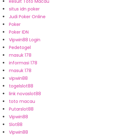
Result Toto Macau
situs idn poker
Judi Poker Online
Poker
Poker IDN
Vipwin88 Login
Pedetogel
masuk 178
informasi 178
masuk 178
vipwin88
togelslot88
link novaslot88
toto macau
Putarslot88
Vipwin88
Slot88
Vipwin88