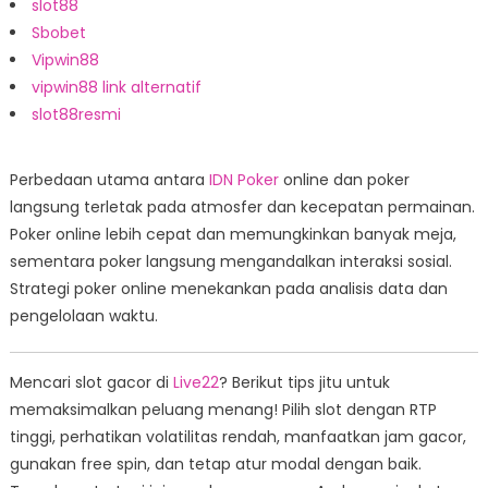
slot88
Sbobet
Vipwin88
vipwin88 link alternatif
slot88resmi
Perbedaan utama antara
IDN Poker
online dan poker
langsung terletak pada atmosfer dan kecepatan permainan.
Poker online lebih cepat dan memungkinkan banyak meja,
sementara poker langsung mengandalkan interaksi sosial.
Strategi poker online menekankan pada analisis data dan
pengelolaan waktu.
Mencari slot gacor di
Live22
? Berikut tips jitu untuk
memaksimalkan peluang menang! Pilih slot dengan RTP
tinggi, perhatikan volatilitas rendah, manfaatkan jam gacor,
gunakan free spin, dan tetap atur modal dengan baik.