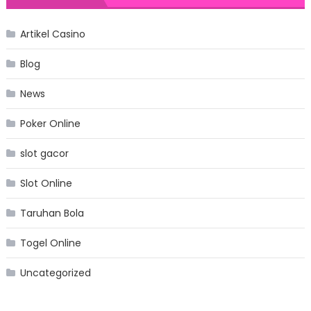
Artikel Casino
Blog
News
Poker Online
slot gacor
Slot Online
Taruhan Bola
Togel Online
Uncategorized