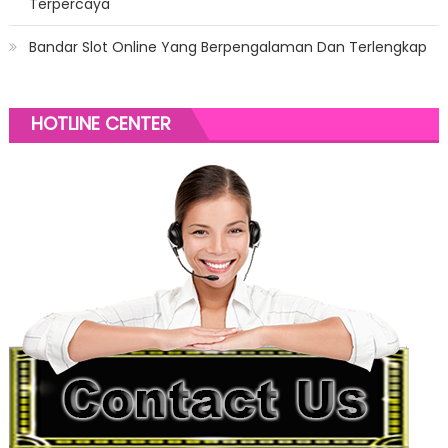
Terpercaya
Bandar Slot Online Yang Berpengalaman Dan Terlengkap
HOTLINE CENTER