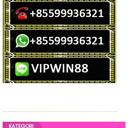
KATEGORI