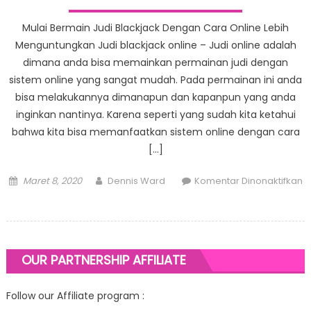
Mulai Bermain Judi Blackjack Dengan Cara Online Lebih
Menguntungkan Judi blackjack online – Judi online adalah
dimana anda bisa memainkan permainan judi dengan
sistem online yang sangat mudah. Pada permainan ini anda
bisa melakukannya dimanapun dan kapanpun yang anda
inginkan nantinya. Karena seperti yang sudah kita ketahui
bahwa kita bisa memanfaatkan sistem online dengan cara
[…]
Posted
Author
Maret 8, 2020
Dennis Ward
Komentar Dinonaktifkan
on
pada
Mulai
Bermain
Judi
OUR PARTNERSHIP AFFILIATE
Blackjack
Dengan
Cara
Follow our Affiliate program :
Online