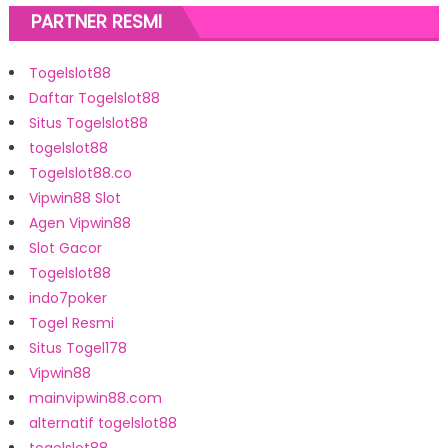
PARTNER RESMI
Togelslot88
Daftar Togelslot88
Situs Togelslot88
togelslot88
Togelslot88.co
Vipwin88 Slot
Agen Vipwin88
Slot Gacor
Togelslot88
indo7poker
Togel Resmi
Situs Togel178
Vipwin88
mainvipwin88.com
alternatif togelslot88